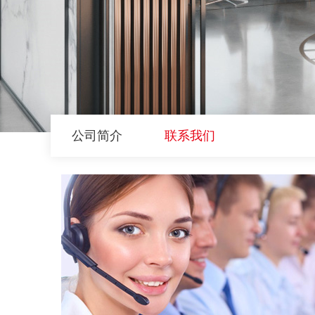
公司简介
联系我们