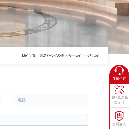
我的位置：
青岛办公室装修
>
关于我们
>
联系我们
在线咨询
预约量房免
费设计
售后咨询