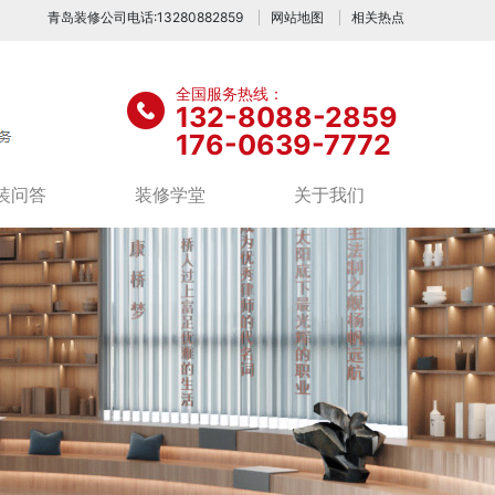
青岛装修公司电话:13280882859
网站地图
相关热点
全国服务热线：
132-8088-2859
176-0639-7772
装问答
装修学堂
关于我们