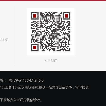
36楼
关注我们
备案：
鲁ICP备11034748号-5
4年以上设计师团队现场提案,提供一站式办公室装修，写字楼装
平度等办公室厂房装修设计。