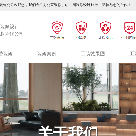
装饰公司欢迎您，我们专注办公室装修、幼儿园装修设计14年，期待与您的合作！
公装修设计
装装修公司
楼装修
装修案例
工装效果图
工
关于我们