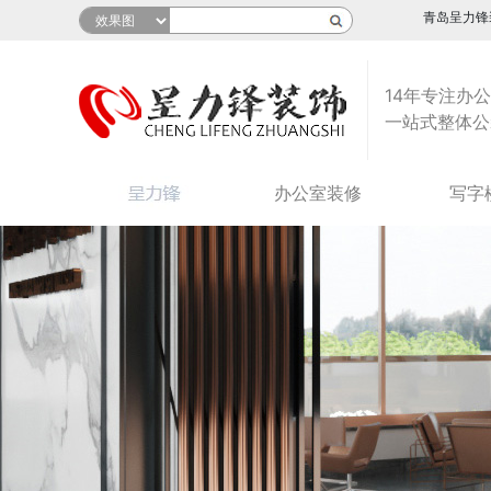
青岛呈力锋
14年专注办
一站式整体公
办公室装修
写字