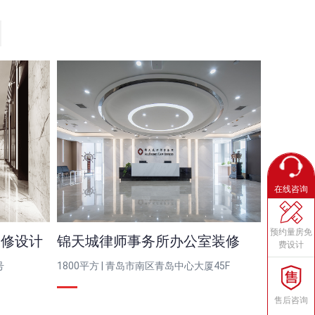
在线咨询
预约量房免
装修设计
锦天城律师事务所办公室装修
费设计
号
1800平方 | 青岛市南区青岛中心大厦45F
售后咨询