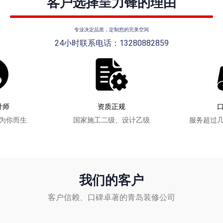
客户选择呈力锋的理由
专业决定品质，定制您的完美空间
24小时联系电话：13280882859
计师
资质正规
为你而生
国家施工二级、设计乙级
服务超过
我们的客户
客户信赖、口碑卓著的青岛装修公司