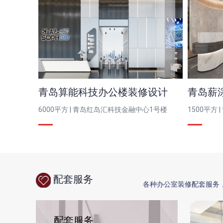
青岛算能科技办公楼装修设计
青岛薪
6000平方 | 青岛红岛汇科技金融中心1号楼
1500平方
配套服务
各种办公室装修配套服务
配套服务