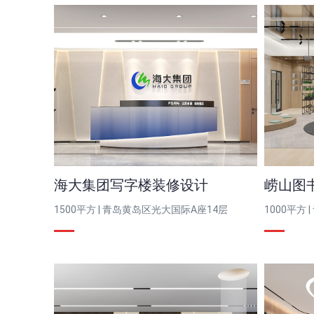
海大集团写字楼装修设计
崂山图
1500平方 | 青岛黄岛区光大国际A座14层
1000平方