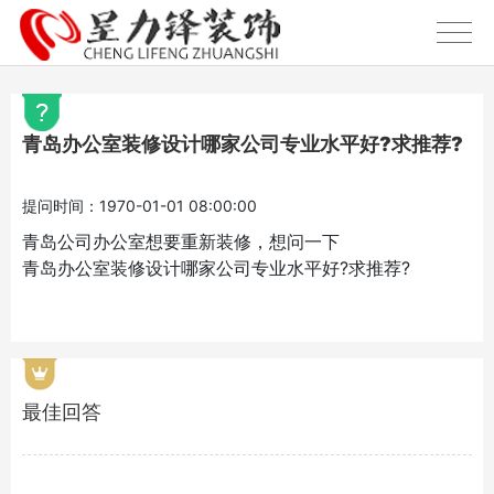
青岛办公室装修设计哪家公司专业水平好?求推荐?
提问时间：1970-01-01 08:00:00
青岛公司办公室想要重新装修，想问一下
青岛办公室装修设计哪家公司专业水平好?求推荐?
最佳回答