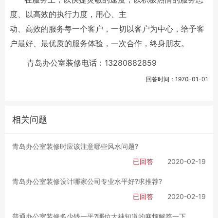
度、以高效的执行力度，用心、主
动、高效的服务每一个客户，一切以客户为中心，给予客
户最好、最优质的服务体验，一次合作，终身朋友。
青岛办公室装修电话：13280882859
回答时间：1970-01-01
相关问题
青岛办公室装修时应该注意哪些风水问题?
已回答
2020-02-19
青岛办公室装修设计哪家公司专业水平好?求推荐?
已回答
2020-02-19
普通办公室装修多少钱一平?哪位大神知道的麻烦解答一下