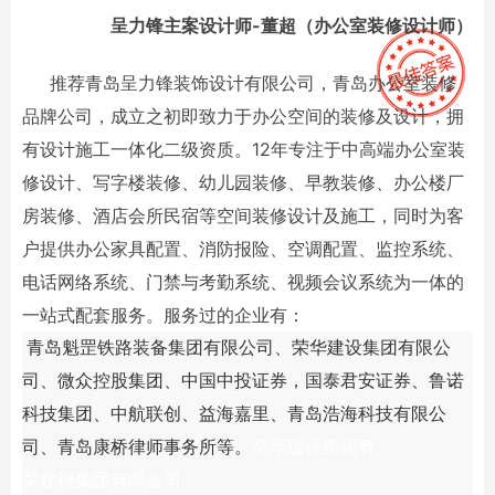
呈力锋主案设计师-董超（办公室装修设计师）
推荐青岛呈力锋装饰设计有限公司，青岛办公室装修
品牌公司，成立之初即致力于办公空间的装修及设计，拥
有设计施工一体化二级资质。12年专注于中高端办公室装
修设计、写字楼装修、幼儿园装修、早教装修、办公楼厂
房装修、酒店会所民宿等空间装修设计及施工，同时为客
户提供办公家具配置、消防报险、空调配置、监控系统、
电话网络系统、门禁与考勤系统、视频会议系统为一体的
一站式配套服务。服务过的企业有：
青岛魁罡铁路装备集团有限公司、荣华建设集团有限公
司、微众控股集团、中国中投证券，国泰君安证券、鲁诺
科技集团、中航联创、益海嘉里、青岛浩海科技有限公
司、青岛康桥律师事务所等。
荣华建设集团有
荣建设集团有限公司