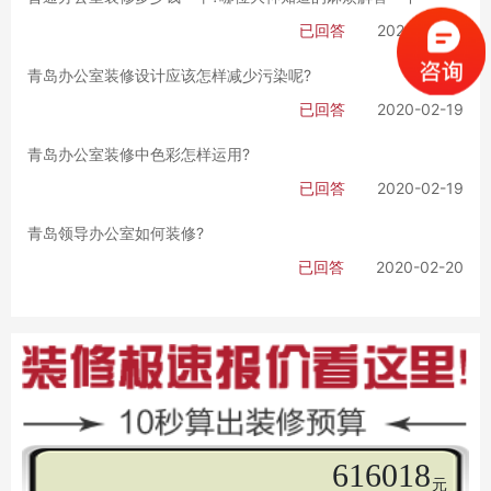
已回答
2020-02-19
青岛办公室装修设计应该怎样减少污染呢?
已回答
2020-02-19
青岛办公室装修中色彩怎样运用?
已回答
2020-02-19
青岛领导办公室如何装修?
已回答
2020-02-20
617467
元