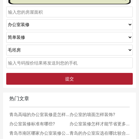
热门文章
青岛高端的办公室装修是怎样收费的?
办公室的墙面怎样装饰?
办公室装修标准有哪些?
办公室装修怎样才能节省更多的空间?
青岛市南区哪家办公室装修公司比较好?
青岛的办公室应选在哪比较合适?