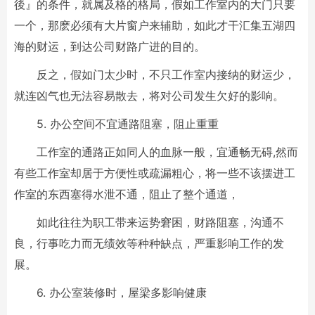
後』的条件，就属及格的格局，假如工作室内的大门只要
一个，那麽必须有大片窗户来辅助，如此才干汇集五湖四
海的财运，到达公司财路广进的目的。
反之，假如门太少时，不只工作室内接纳的财运少，
就连凶气也无法容易散去，将对公司发生欠好的影响。
5. 办公空间不宜通路阻塞，阻止重重
工作室的通路正如同人的血脉一般，宜通畅无碍,然而
有些工作室却居于方便性或疏漏粗心，将一些不该摆进工
作室的东西塞得水泄不通，阻止了整个通道，
如此往往为职工带来运势窘困，财路阻塞，沟通不
良，行事吃力而无绩效等种种缺点，严重影响工作的发
展。
6. 办公室装修时，屋梁多影响健康