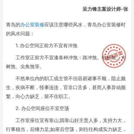
呈力锋主案设计师-张
青岛的
办公室装修
应该注意哪些风水，青岛办公室装修时
的风水问题：
1. 办公空间正前方不宜有冲煞
工作室正前方不宜逢各种冲煞：路冲煞、电杆煞、大
树煞、尖角煞等。
不然单位内的职工或主管不但容易诸事不顺，阻止频
生，疾病不断，怪事连连，官非口舌多，甚而人事异动频
繁，向心力缺乏，留不住职工。
2. 办公空间座位不宜空荡
工作室座位宜有靠山;因靠山好主贵人多，支持力大，
行事稳当，后继力足;如座后空荡，则往往构成实力缺乏，