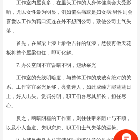
工作室内屋良多，在里头工作的人身体健康会大受影
响，尤以女性最为明显，例如偏头痛或是妇女病:男性则会
喜爱以工作为藉口流连在外不想回公司，致使公司士气失
落，
首先，在屋梁上漆上象徵吉祥的红漆，然後再做天花
板将整个屋梁包住，即可化解。
7. 办公空间不宜昏暗不明，短缺采光
工作室的光线明暗度，与整体工作的成败有绝对的关
系。工作室宜采光足够，亮堂迷人，如此成绩方能蒸蒸日
上，好人出头。赏罚分明，职工们各尽其所长，担任尽
心。
反之，幽暗阴霾的工作室，则往往带来阻止与不顺，
以及小人当道、失职怠忽、职工们士气失落的运势。