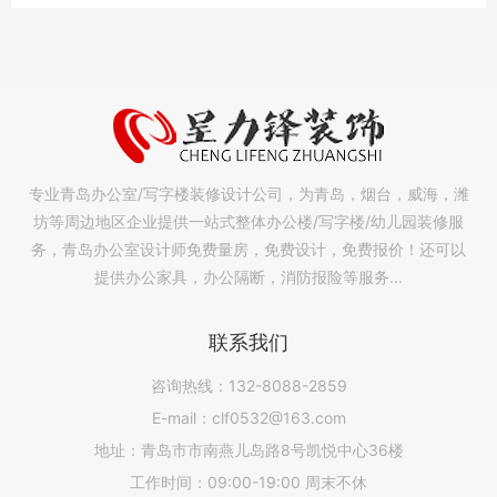
专业青岛办公室/写字楼装修设计公司，为青岛，烟台，威海，潍
坊等周边地区企业提供一站式整体办公楼/写字楼/幼儿园装修服
务，青岛办公室设计师免费量房，免费设计，免费报价！还可以
提供办公家具，办公隔断，消防报险等服务...
联系我们
咨询热线：132-8088-2859
E-mail：clf0532@163.com
地址：青岛市市南燕儿岛路8号凯悦中心36楼
工作时间：09:00-19:00 周末不休